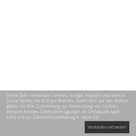
Diese Seite verwendet Cookies, Google Analytics und diverse
Social Media Like & Share Buttons. Durch Klick auf den Button
geben Sie Ihre Zustimmung zur Verwendung von Cookies,
entsprechenden Datenübertragungen an Dritte(auch nach
USA) und zur Datenschutzerklärung lt. neuer EU
Verstanden und weiter!